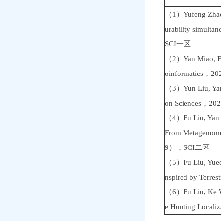
（1）Yufeng Zhao, 
urability simulta
SCI一区
（2）Yan Miao, Fu 
oinformatics，
（3）Yun Liu, Yanfa
on Sciences，2
（4）Fu Liu, Yan M
From Metagenome
9），SCI二区
（5）Fu Liu, Yueqi
nspired by Terr
（6）Fu Liu, Ke Wa
e Hunting Local