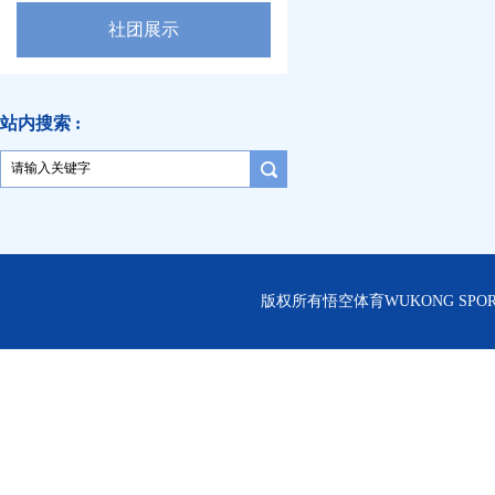
社团展示
站内搜索 :
版权所有悟空体育WUKONG SPORT