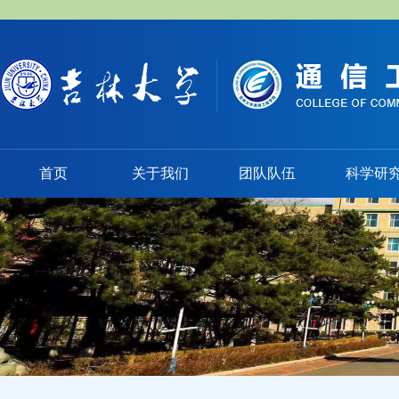
首页
关于我们
团队队伍
科学研