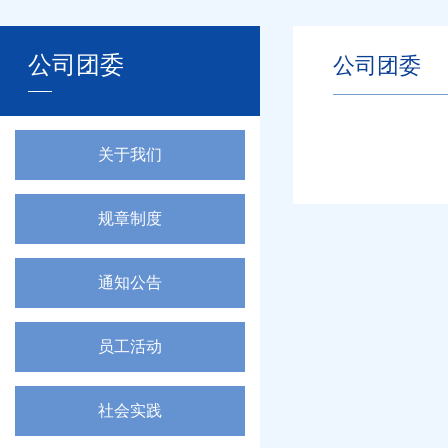
公司团委
公司团委
关于我们
规章制度
通知公告
员工活动
社会实践