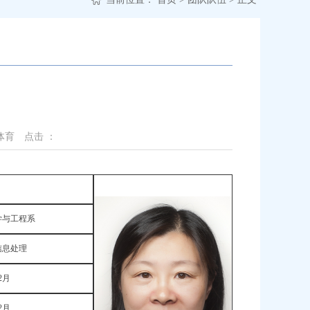
体育
点击 ：
与工程系
信息处理
2月
2月