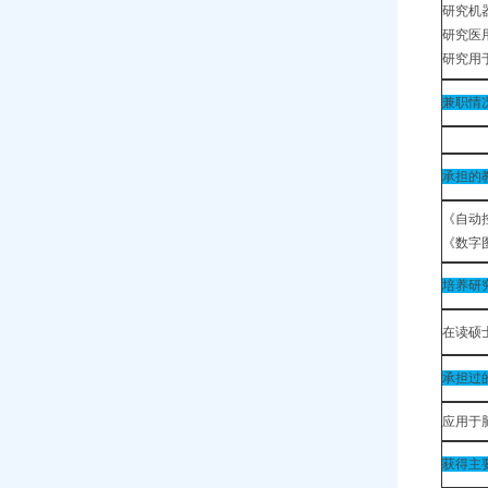
研究机
研究医
研究用
兼职情
承担的
《自动
《数字
培养研
在读硕
承担过
应用于脑
获得主