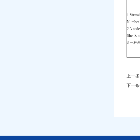
1 Virtua
Number1,
2 A code
ShenZhen
3 一种
上一条
下一条