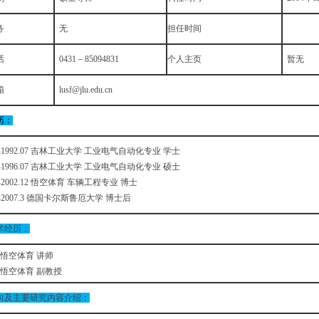
务
无
担任时间
话
0431－85094831
个人主页
暂无
箱
lusf@jlu.edu.cn
历：
.08-1992.07 吉林工业大学 工业电气自动化专业 学士
.08-1996.07 吉林工业大学 工业电气自动化专业 硕士
04-2002.12 悟空体育 车辆工程专业 博士
03-2007.3 德国卡尔斯鲁厄大学 博士后
术经历：
11 悟空体育 讲师
.12 悟空体育 副教授
向及主要研究内容介绍：