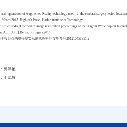
l-real registration of Augmented Reality technology used in the cerebral surgery lesion local
March 2015. Hightech Press, Harbin institute of Technology.
d structure-light method of image registration proceedings of the Eighth Workshop on Intern
, April 30[C].Berlin: Springer,c2014.
基于投影仪的增强现实系统试验平台 发明专利201210453851.2
：
郭洪艳
：
于晓辉