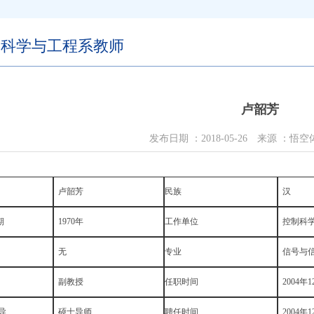
制科学与工程系教师
卢韶芳
发布日期 ：
2018-05-26
来源 ：悟空
卢韶芳
民族
汉
期
1970年
工作单位
控制科学
无
专业
信号与
副教授
任职时间
2004年1
导
硕士导师
聘任时间
2004年1