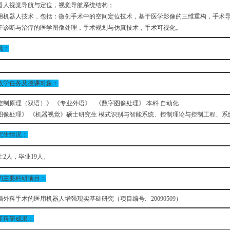
器人视觉导航与定位，视觉导航系统结构；
用机器人技术，包括：微创手术中的空间定位技术，基于医学影像的三维重构，手术
于诊断与治疗的医学图像处理，手术规划与仿真技术，手术可视化。
况：
教学任务及授课对象：
控制原理（双语）》 《专业外语》 《数字图像处理》 本科 自动化
图像处理》 《机器视觉》硕士研究生 模式识别与智能系统、控制理论与控制工程、系
究生情况：
士2人，毕业19人。
的主要科研项目：
外科手术的医用机器人增强现实基础研究（项目编号: 20090509）
要科研成果：