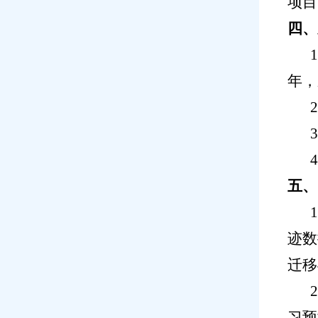
项目
四
、
1
年，
2
3
五
、
1
迹数
迁移
2
习预