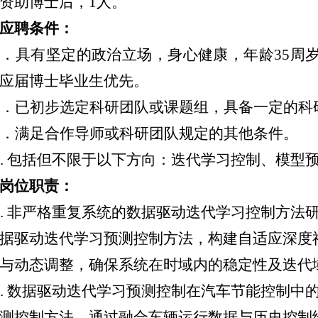
资助博士后，
1
人
。
应聘条件：
．具有坚定的政治立场，身心健康，年龄
35周
应届博士毕业生优先。
．已初步选定科研团队或课题组，具备一定的科
．满足合作导师或科研团队规定的其他条件。
4. 包括但不限于以下方向：
迭代学习控制、模型
岗位职责：
.
非严格重复系统的数据驱动迭代学习控制方法
据驱动迭代学习预测控制
方法，
构建自适应深度
与动态调整
，
确保系统在时域内的稳定性及迭代
.
数据驱动迭代学习预测控制在
汽车节能控制
中
测控制方法，通过融合车辆运行数据与历史控制