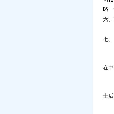
略，
六
、
七
、
在中
士后