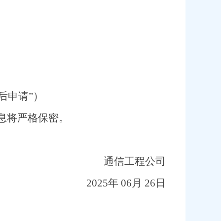
后申请”
）
息将严格保密。
通信工程
公司
2025
年
06
月
26
日